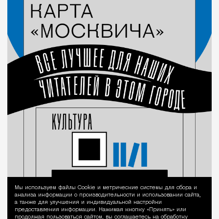
Мы используем файлы Сookie и метрические системы для сбора и
Уведомление 
анализа информации о производительности и использовании сайта,
а также для улучшения и индивидуальной настройки
предоставления информации. Нажимая кнопку «Принять» или
продолжая пользоваться сайтом, вы соглашаетесь на обработку