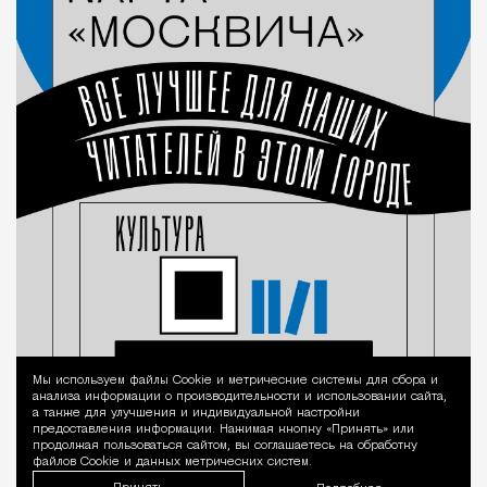
Мы используем файлы Сookie и метрические системы для сбора и
Уведомление 
анализа информации о производительности и использовании сайта,
а также для улучшения и индивидуальной настройки
предоставления информации. Нажимая кнопку «Принять» или
продолжая пользоваться сайтом, вы соглашаетесь на обработку
файлов Cookie и данных метрических систем.