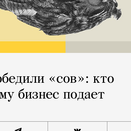
бедили «сов»: кто
ому бизнес подает