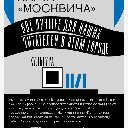
Мы используем файлы Сookie и метрические системы для сбора и
Уведомление 
анализа информации о производительности и использовании сайта,
а также для улучшения и индивидуальной настройки
предоставления информации. Нажимая кнопку «Принять» или
продолжая пользоваться сайтом, вы соглашаетесь на обработку
файлов Cookie и данных метрических систем.