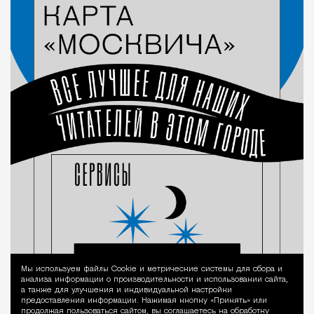
Мы используем файлы Сookie и метрические системы для сбора и
Уведомление 
анализа информации о производительности и использовании сайта,
а также для улучшения и индивидуальной настройки
предоставления информации. Нажимая кнопку «Принять» или
продолжая пользоваться сайтом, вы соглашаетесь на обработку