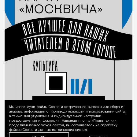
Мы используем файлы Сookie и метрические системы для сбора и
Уведомление 
анализа информации о производительности и использовании сайта,
а также для улучшения и индивидуальной настройки
предоставления информации. Нажимая кнопку «Принять» или
продолжая пользоваться сайтом, вы соглашаетесь на обработку
файлов Cookie и данных метрических систем.