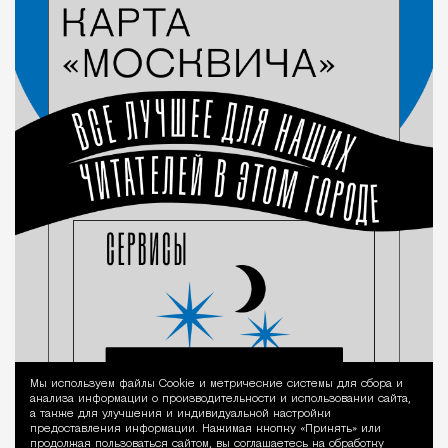
Мы используем файлы Сookie и метрические системы для сбора и
Уведомление 
анализа информации о производительности и использовании сайта,
а также для улучшения и индивидуальной настройки
предоставления информации. Нажимая кнопку «Принять» или
продолжая пользоваться сайтом, вы соглашаетесь на обработку