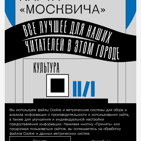
Мы используем файлы Сookie и метрические системы для сбора и
Уведомление 
анализа информации о производительности и использовании сайта,
а также для улучшения и индивидуальной настройки
предоставления информации. Нажимая кнопку «Принять» или
продолжая пользоваться сайтом, вы соглашаетесь на обработку
файлов Cookie и данных метрических систем.