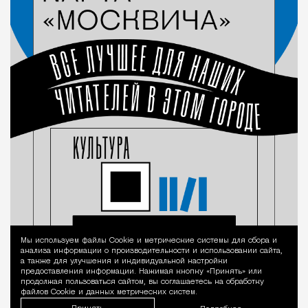
Мы используем файлы Сookie и метрические системы для сбора и
Уведомление 
анализа информации о производительности и использовании сайта,
а также для улучшения и индивидуальной настройки
предоставления информации. Нажимая кнопку «Принять» или
продолжая пользоваться сайтом, вы соглашаетесь на обработку
файлов Cookie и данных метрических систем.