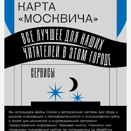
Мы используем файлы Сookie и метрические системы для сбора и
Уведомление 
анализа информации о производительности и использовании сайта,
а также для улучшения и индивидуальной настройки
предоставления информации. Нажимая кнопку «Принять» или
продолжая пользоваться сайтом, вы соглашаетесь на обработку