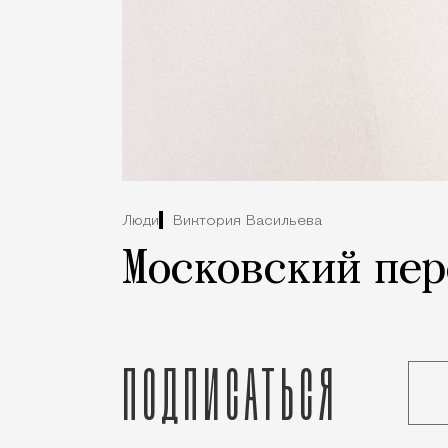
Люди
Виктория Васильева
Московский пер
Подписаться