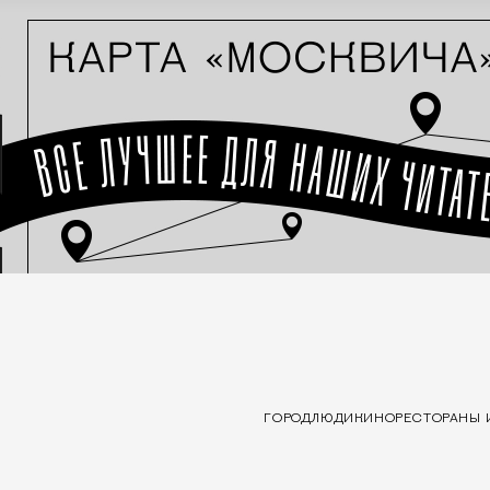
ГОРОД
ЛЮДИ
КИНО
РЕСТОРАНЫ 