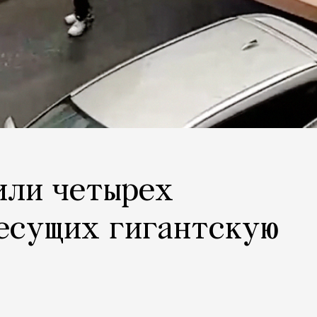
или четырех
есущих гигантскую