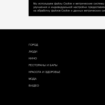
Мы используем файлы Сookie и метрические системы 
улучшения и индивидуальной настройки предоставлен
Уведомление об ис
на обработку файлов Cookie и данных метрических си
ГОРОД
ЛЮДИ
КИНО
РЕСТОРАНЫ И БАРЫ
КРАСОТА И ЗДОРОВЬЕ
МОДА
ВИДЕО