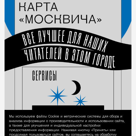
Мы используем файлы Сookie и метрические системы для сбора и
Уведомление 
анализа информации о производительности и использовании сайта,
а также для улучшения и индивидуальной настройки
предоставления информации. Нажимая кнопку «Принять» или
продолжая пользоваться сайтом, вы соглашаетесь на обработку