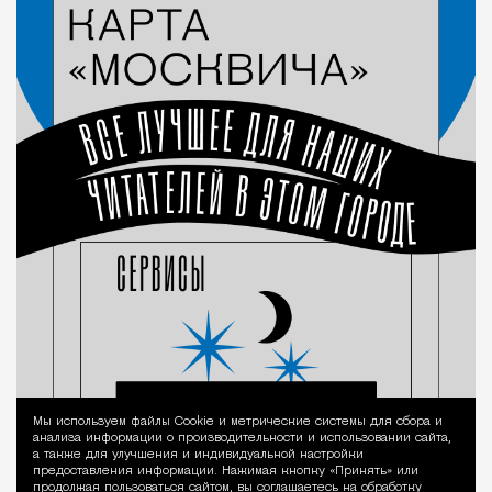
Мы используем файлы Сookie и метрические системы для сбора и
Уведомление 
анализа информации о производительности и использовании сайта,
а также для улучшения и индивидуальной настройки
предоставления информации. Нажимая кнопку «Принять» или
продолжая пользоваться сайтом, вы соглашаетесь на обработку