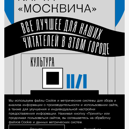
Мы используем файлы Сookie и метрические системы для сбора и
Уведомление 
анализа информации о производительности и использовании сайта,
а также для улучшения и индивидуальной настройки
предоставления информации. Нажимая кнопку «Принять» или
продолжая пользоваться сайтом, вы соглашаетесь на обработку
файлов Cookie и данных метрических систем.