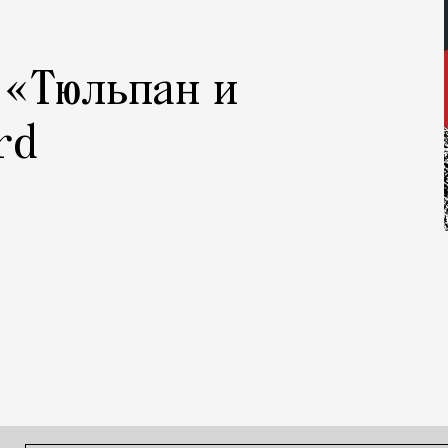
 «Тюльпан и
rd