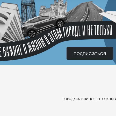
ГОРОД
ЛЮДИ
КИНО
РЕСТОРАНЫ 