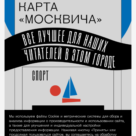
Мы используем файлы Сookie и метрические системы для сбора и
Уведомление 
анализа информации о производительности и использовании сайта,
а также для улучшения и индивидуальной настройки
предоставления информации. Нажимая кнопку «Принять» или
продолжая пользоваться сайтом, вы соглашаетесь на обработку