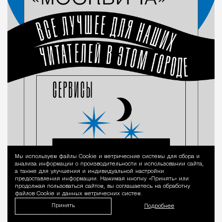
Мы используем файлы Сookie и метрические системы для сбора и
Уведомление 
анализа информации о производительности и использовании сайта,
а также для улучшения и индивидуальной настройки
предоставления информации. Нажимая кнопку «Принять» или
продолжая пользоваться сайтом, вы соглашаетесь на обработку
файлов Cookie и данных метрических систем.
Принять
Подробнее