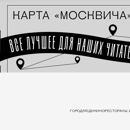
ГОРОД
ЛЮДИ
КИНО
РЕСТОРАНЫ 