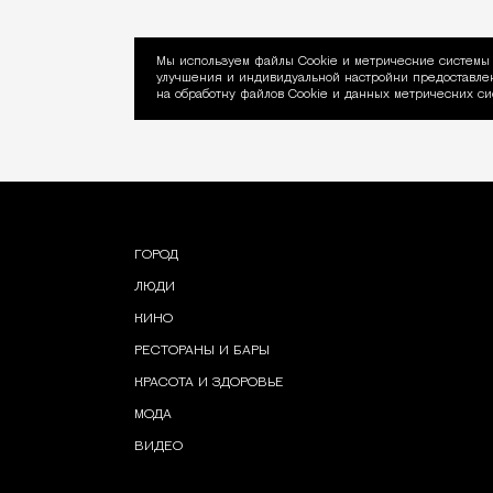
Мы используем файлы Сookie и метрические системы 
улучшения и индивидуальной настройки предоставлен
Уведомление об ис
на обработку файлов Cookie и данных метрических си
ГОРОД
ЛЮДИ
КИНО
РЕСТОРАНЫ И БАРЫ
КРАСОТА И ЗДОРОВЬЕ
МОДА
ВИДЕО