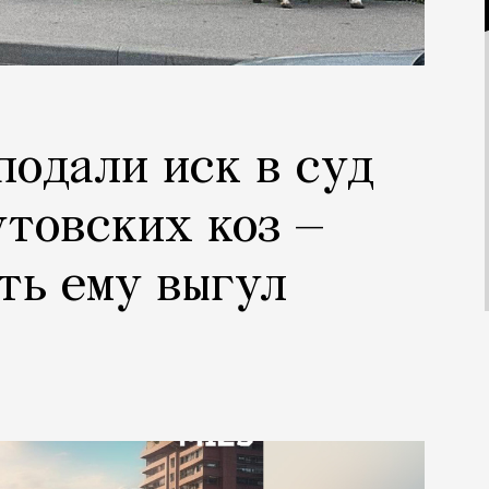
подали иск в суд
утовских коз —
ть ему выгул