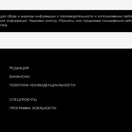
для сбора и анализа информации о производительности и использовании сайта
ия информации. Нажимая кнопку «Принять» или продолжая пользоваться сайто
пользовании Cookie
стем.
РЕДАКЦИЯ
ВАКАНСИИ
ПОЛИТИКА КОНФИДЕНЦИАЛЬНОСТИ
СПЕЦПРОЕКТЫ
ПРОГРАММА ЛОЯЛЬНОСТИ