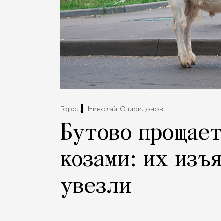
Город
Николай Спиридонов
Бутово прощает
козами: их изъ
увезли