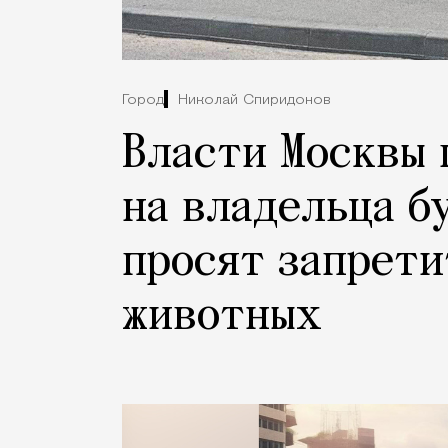
Город
Николай Спиридонов
Власти Москвы 
на владельца б
просят запрети
животных