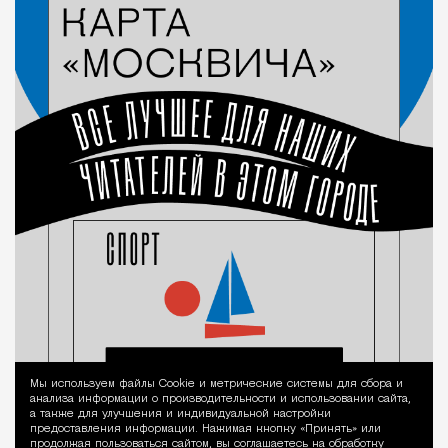
Мы используем файлы Сookie и метрические системы для сбора и
Уведомление 
анализа информации о производительности и использовании сайта,
а также для улучшения и индивидуальной настройки
предоставления информации. Нажимая кнопку «Принять» или
продолжая пользоваться сайтом, вы соглашаетесь на обработку