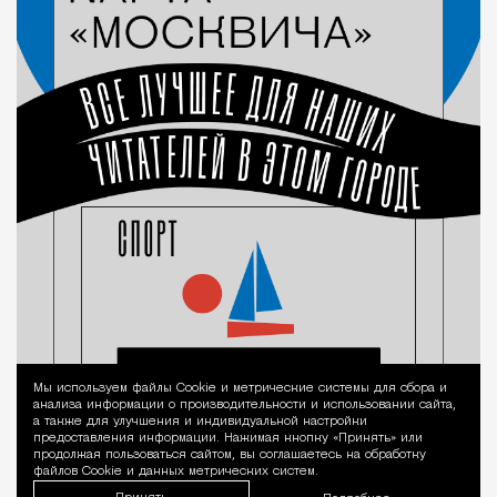
Мы используем файлы Сookie и метрические системы для сбора и
Уведомление 
анализа информации о производительности и использовании сайта,
а также для улучшения и индивидуальной настройки
предоставления информации. Нажимая кнопку «Принять» или
продолжая пользоваться сайтом, вы соглашаетесь на обработку
файлов Cookie и данных метрических систем.