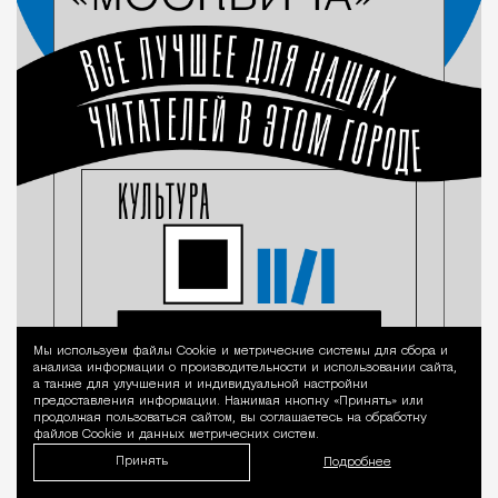
Мы используем файлы Сookie и метрические системы для сбора и
Уведомление 
анализа информации о производительности и использовании сайта,
а также для улучшения и индивидуальной настройки
предоставления информации. Нажимая кнопку «Принять» или
продолжая пользоваться сайтом, вы соглашаетесь на обработку
файлов Cookie и данных метрических систем.
Принять
Подробнее