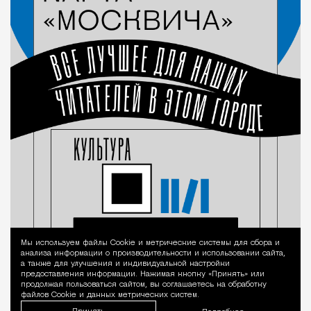
Мы используем файлы Сookie и метрические системы для сбора и
Уведомление 
анализа информации о производительности и использовании сайта,
а также для улучшения и индивидуальной настройки
предоставления информации. Нажимая кнопку «Принять» или
продолжая пользоваться сайтом, вы соглашаетесь на обработку
файлов Cookie и данных метрических систем.