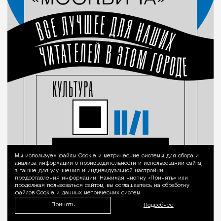
Мы используем файлы Сookie и метрические системы для сбора и
Уведомление 
анализа информации о производительности и использовании сайта,
а также для улучшения и индивидуальной настройки
предоставления информации. Нажимая кнопку «Принять» или
продолжая пользоваться сайтом, вы соглашаетесь на обработку
файлов Cookie и данных метрических систем.
Принять
Подробнее