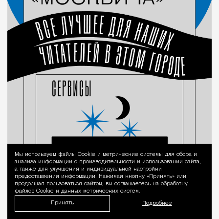
Мы используем файлы Сookie и метрические системы для сбора и
Уведомление 
анализа информации о производительности и использовании сайта,
а также для улучшения и индивидуальной настройки
предоставления информации. Нажимая кнопку «Принять» или
продолжая пользоваться сайтом, вы соглашаетесь на обработку
файлов Cookie и данных метрических систем.
Принять
Подробнее