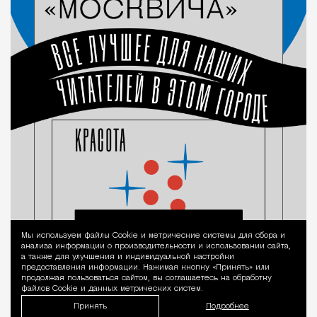
Мы используем файлы Сookie и метрические системы для сбора и
Уведомление 
анализа информации о производительности и использовании сайта,
а также для улучшения и индивидуальной настройки
предоставления информации. Нажимая кнопку «Принять» или
продолжая пользоваться сайтом, вы соглашаетесь на обработку
файлов Cookie и данных метрических систем.
Принять
Подробнее