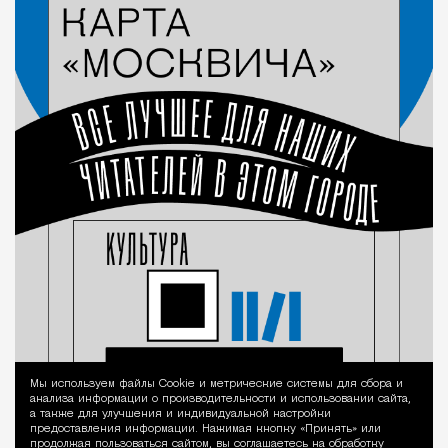
Мы используем файлы Сookie и метрические системы для сбора и
Уведомление 
анализа информации о производительности и использовании сайта,
а также для улучшения и индивидуальной настройки
предоставления информации. Нажимая кнопку «Принять» или
продолжая пользоваться сайтом, вы соглашаетесь на обработку