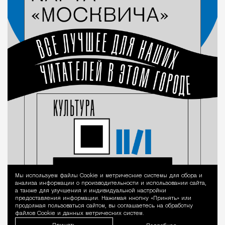
Мы используем файлы Сookie и метрические системы для сбора и
Уведомление 
анализа информации о производительности и использовании сайта,
а также для улучшения и индивидуальной настройки
предоставления информации. Нажимая кнопку «Принять» или
продолжая пользоваться сайтом, вы соглашаетесь на обработку
файлов Cookie и данных метрических систем.