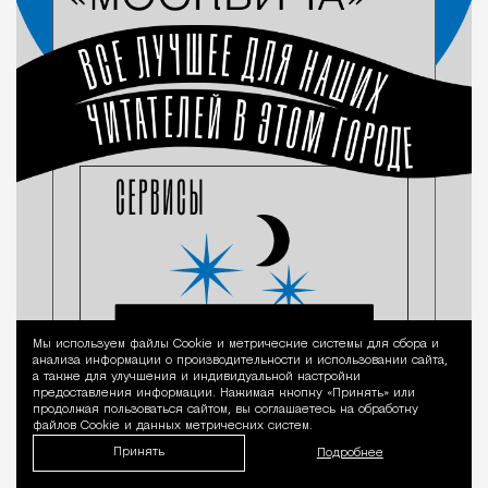
Мы используем файлы Сookie и метрические системы для сбора и
Уведомление 
анализа информации о производительности и использовании сайта,
а также для улучшения и индивидуальной настройки
предоставления информации. Нажимая кнопку «Принять» или
продолжая пользоваться сайтом, вы соглашаетесь на обработку
файлов Cookie и данных метрических систем.
Принять
Подробнее