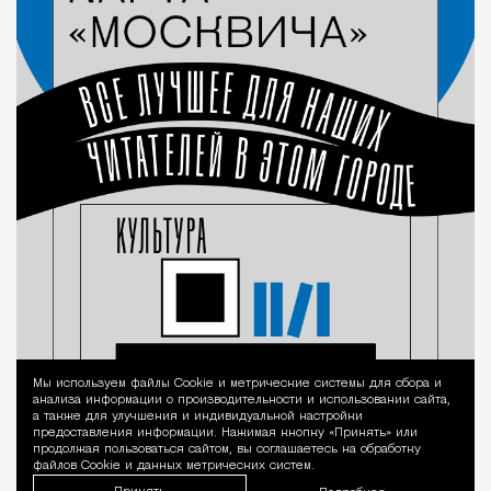
Мы используем файлы Сookie и метрические системы для сбора и
Уведомление 
анализа информации о производительности и использовании сайта,
а также для улучшения и индивидуальной настройки
предоставления информации. Нажимая кнопку «Принять» или
продолжая пользоваться сайтом, вы соглашаетесь на обработку
файлов Cookie и данных метрических систем.