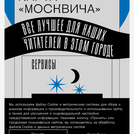
Мы используем файлы Сookie и метрические системы для сбора и
Уведомление 
анализа информации о производительности и использовании сайта,
а также для улучшения и индивидуальной настройки
предоставления информации. Нажимая кнопку «Принять» или
продолжая пользоваться сайтом, вы соглашаетесь на обработку
файлов Cookie и данных метрических систем.