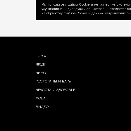
Мы используем файлы Сookie и метрические системы 
улучшения и индивидуальной настройки предоставлен
Уведомление об ис
на обработку файлов Cookie и данных метрических си
ГОРОД
ЛЮДИ
КИНО
РЕСТОРАНЫ И БАРЫ
КРАСОТА И ЗДОРОВЬЕ
МОДА
ВИДЕО