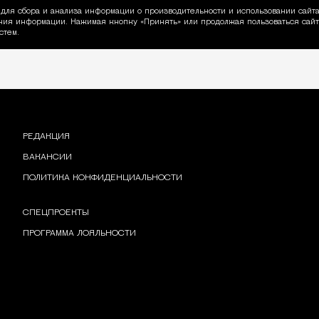
для сбора и анализа информации о производительности и использовании сайта
ия информации. Нажимая кнопку «Принять» или продолжая пользоваться сайто
пользовании Cookie
стем.
РЕДАКЦИЯ
ВАКАНСИИ
ПОЛИТИКА КОНФИДЕНЦИАЛЬНОСТИ
СПЕЦПРОЕКТЫ
ПРОГРАММА ЛОЯЛЬНОСТИ