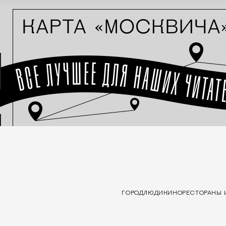
ГОРОД
ЛЮДИ
КИНО
РЕСТОРАНЫ 