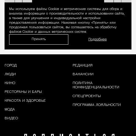
Мы используем файлы Сookie и метрические системы для сбора и
Уведомление 
анализа информации о производительности и использовании сайта,
а также для улучшения и индивидуальной настройки
предоставления информации. Нажимая кнопку «Принять» или
продолжая пользоваться сайтом, вы соглашаетесь на обработку
файлов Cookie и данных метрических систем.
Принять
Подробнее
ГОРОД
РЕДАКЦИЯ
ЛЮДИ
ВАКАНСИИ
КИНО
ПОЛИТИКА
КОНФИДЕНЦИАЛЬНОСТИ
РЕСТОРАНЫ И БАРЫ
СПЕЦПРОЕКТЫ
КРАСОТА И ЗДОРОВЬЕ
ПРОГРАММА ЛОЯЛЬНОСТИ
МОДА
ВИДЕО