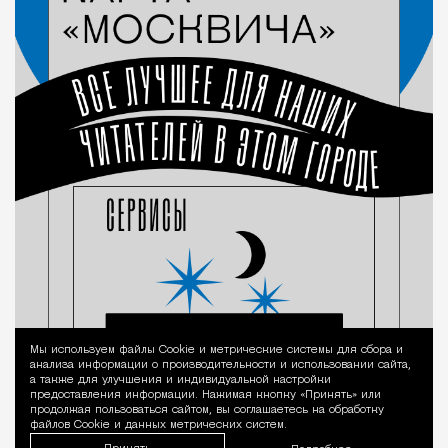
Мы используем файлы Сookie и метрические системы для сбора и
Уведомление 
анализа информации о производительности и использовании сайта,
а также для улучшения и индивидуальной настройки
предоставления информации. Нажимая кнопку «Принять» или
продолжая пользоваться сайтом, вы соглашаетесь на обработку
файлов Cookie и данных метрических систем.