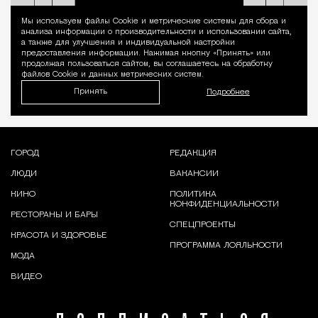
Мы используем файлы Сookie и метрические системы для сбора и
Уведомление 
анализа информации о производительности и использовании сайта,
а также для улучшения и индивидуальной настройки
предоставления информации. Нажимая кнопку «Принять» или
продолжая пользоваться сайтом, вы соглашаетесь на обработку
файлов Cookie и данных метрических систем.
Принять
Подробнее
ГОРОД
РЕДАКЦИЯ
ЛЮДИ
ВАКАНСИИ
КИНО
ПОЛИТИКА
КОНФИДЕНЦИАЛЬНОСТИ
РЕСТОРАНЫ И БАРЫ
СПЕЦПРОЕКТЫ
КРАСОТА И ЗДОРОВЬЕ
ПРОГРАММА ЛОЯЛЬНОСТИ
МОДА
ВИДЕО