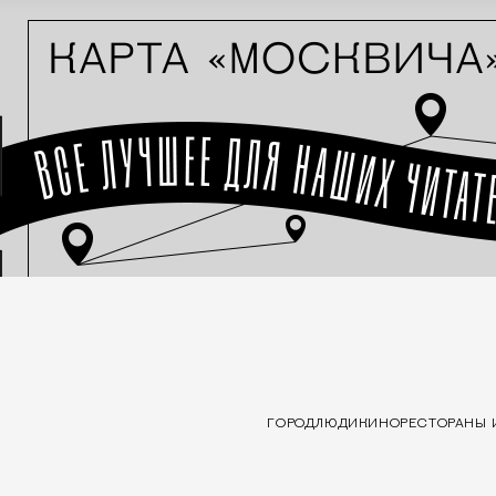
ГОРОД
ЛЮДИ
КИНО
РЕСТОРАНЫ 