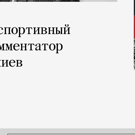
 спортивный
мментатор
ниев