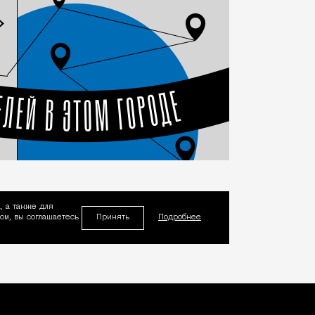
, а также для
Принять
м, вы соглашаетесь
Подробнее