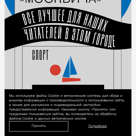
Мы используем файлы Сookie и метрические системы для сбора и
Уведомление 
анализа информации о производительности и использовании сайта,
а также для улучшения и индивидуальной настройки
предоставления информации. Нажимая кнопку «Принять» или
продолжая пользоваться сайтом, вы соглашаетесь на обработку
файлов Cookie и данных метрических систем.
Принять
Подробнее