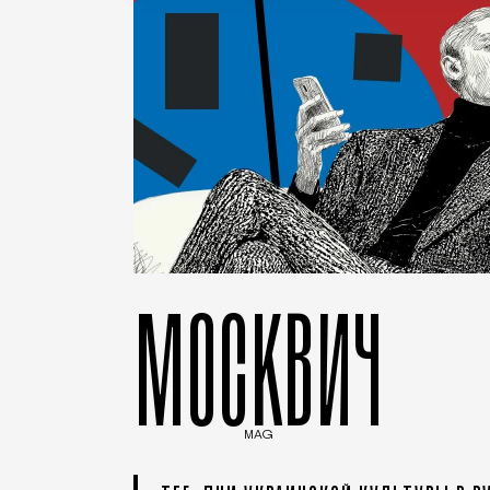
МОСКВИЧ
MAG