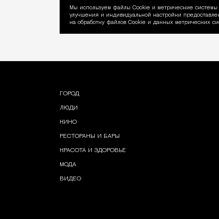
Мы используем файлы Сookie и метрические системы 
улучшения и индивидуальной настройки предоставлен
Уведомление об ис
на обработку файлов Cookie и данных метрических си
ГОРОД
ЛЮДИ
КИНО
РЕСТОРАНЫ И БАРЫ
КРАСОТА И ЗДОРОВЬЕ
МОДА
ВИДЕО