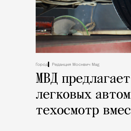
Город
Редакция Москвич Mag
МВД предлагает
легковых авто
техосмотр вмес