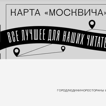
ГОРОД
ЛЮДИ
КИНО
РЕСТОРАНЫ 