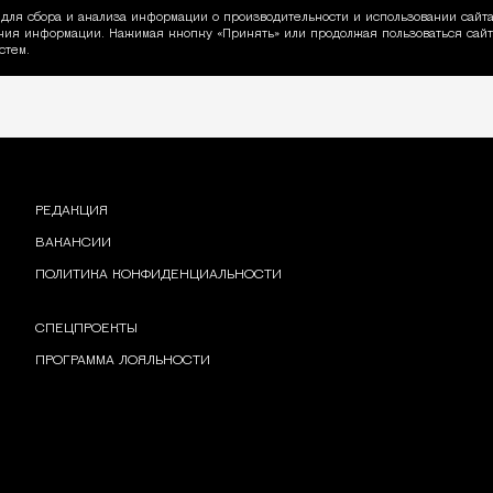
для сбора и анализа информации о производительности и использовании сайта
ия информации. Нажимая кнопку «Принять» или продолжая пользоваться сайто
пользовании Cookie
стем.
РЕДАКЦИЯ
ВАКАНСИИ
ПОЛИТИКА КОНФИДЕНЦИАЛЬНОСТИ
СПЕЦПРОЕКТЫ
ПРОГРАММА ЛОЯЛЬНОСТИ