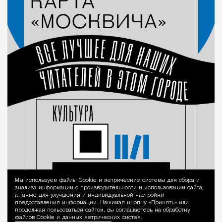
Мы используем файлы Сookie и метрические системы для сбора и
Уведомление 
анализа информации о производительности и использовании сайта,
а также для улучшения и индивидуальной настройки
предоставления информации. Нажимая кнопку «Принять» или
продолжая пользоваться сайтом, вы соглашаетесь на обработку
файлов Cookie и данных метрических систем.