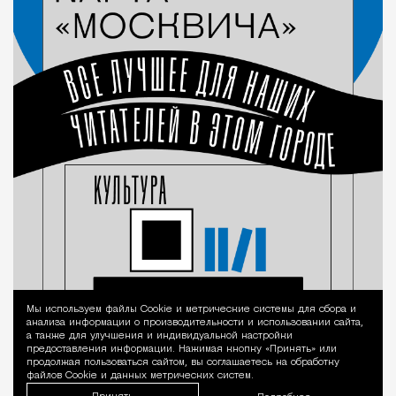
Мы используем файлы Сookie и метрические системы для сбора и
Уведомление 
анализа информации о производительности и использовании сайта,
а также для улучшения и индивидуальной настройки
предоставления информации. Нажимая кнопку «Принять» или
продолжая пользоваться сайтом, вы соглашаетесь на обработку
файлов Cookie и данных метрических систем.