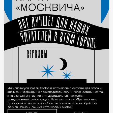
Мы используем файлы Сookie и метрические системы для сбора и
Уведомление 
анализа информации о производительности и использовании сайта,
а также для улучшения и индивидуальной настройки
предоставления информации. Нажимая кнопку «Принять» или
продолжая пользоваться сайтом, вы соглашаетесь на обработку
файлов Cookie и данных метрических систем.