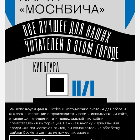
Мы используем файлы Сookie и метрические системы для сбора и
Уведомление 
анализа информации о производительности и использовании сайта,
а также для улучшения и индивидуальной настройки
предоставления информации. Нажимая кнопку «Принять» или
продолжая пользоваться сайтом, вы соглашаетесь на обработку
файлов Cookie и данных метрических систем.