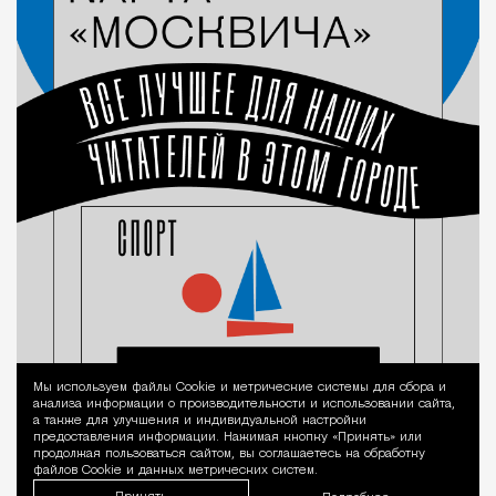
Мы используем файлы Сookie и метрические системы для сбора и
Уведомление 
анализа информации о производительности и использовании сайта,
а также для улучшения и индивидуальной настройки
предоставления информации. Нажимая кнопку «Принять» или
продолжая пользоваться сайтом, вы соглашаетесь на обработку
файлов Cookie и данных метрических систем.