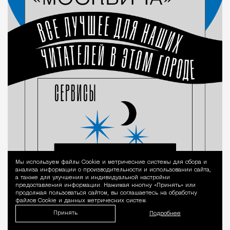
Мы используем файлы Сookie и метрические системы для сбора и
Уведомление 
анализа информации о производительности и использовании сайта,
а также для улучшения и индивидуальной настройки
предоставления информации. Нажимая кнопку «Принять» или
продолжая пользоваться сайтом, вы соглашаетесь на обработку
файлов Cookie и данных метрических систем.
Принять
Подробнее