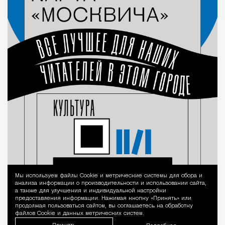
Мы используем файлы Сookie и метрические системы для сбора и
Уведомление 
анализа информации о производительности и использовании сайта,
а также для улучшения и индивидуальной настройки
предоставления информации. Нажимая кнопку «Принять» или
продолжая пользоваться сайтом, вы соглашаетесь на обработку
файлов Cookie и данных метрических систем.