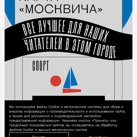
Мы используем файлы Сookie и метрические системы для сбора и
Уведомление 
анализа информации о производительности и использовании сайта,
а также для улучшения и индивидуальной настройки
предоставления информации. Нажимая кнопку «Принять» или
продолжая пользоваться сайтом, вы соглашаетесь на обработку
файлов Cookie и данных метрических систем.