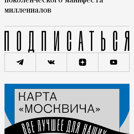
поколенческого манифеста
миллениалов