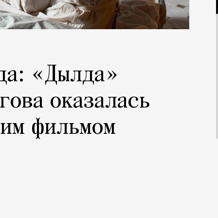
да: «Дылда»
гова оказалась
ким фильмом