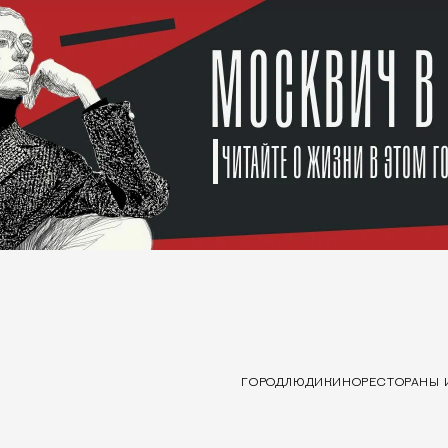
ГОРОД
ЛЮДИ
КИНО
РЕСТОРАНЫ 