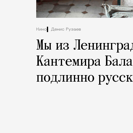
Кино
Денис Рузаев
Мы из Ленингра
Кантемира Бала
подлинно русс