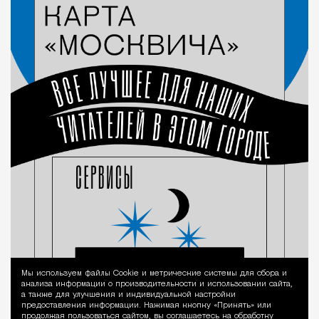
Мы используем файлы Сookie и метрические системы для сбора и
Уведомление 
анализа информации о производительности и использовании сайта,
а также для улучшения и индивидуальной настройки
предоставления информации. Нажимая кнопку «Принять» или
продолжая пользоваться сайтом, вы соглашаетесь на обработку